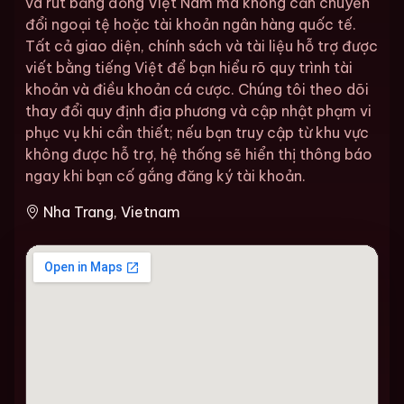
và rút bằng đồng Việt Nam mà không cần chuyển
đổi ngoại tệ hoặc tài khoản ngân hàng quốc tế.
Tất cả giao diện, chính sách và tài liệu hỗ trợ được
viết bằng tiếng Việt để bạn hiểu rõ quy trình tài
khoản và điều khoản cá cược. Chúng tôi theo dõi
thay đổi quy định địa phương và cập nhật phạm vi
phục vụ khi cần thiết; nếu bạn truy cập từ khu vực
không được hỗ trợ, hệ thống sẽ hiển thị thông báo
ngay khi bạn cố gắng đăng ký tài khoản.
Nha Trang, Vietnam