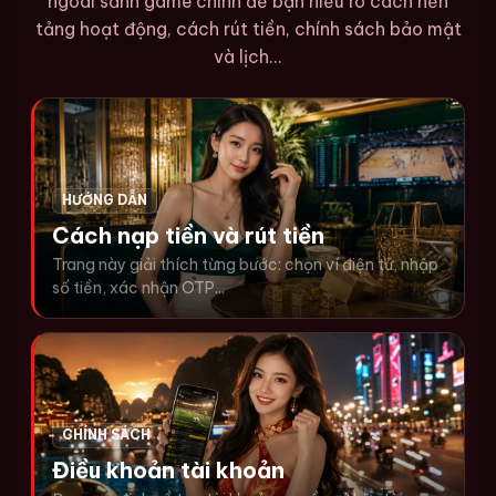
ngoài sảnh game chính để bạn hiểu rõ cách nền
tảng hoạt động, cách rút tiền, chính sách bảo mật
và lịch...
HƯỚNG DẪN
Cách nạp tiền và rút tiền
Trang này giải thích từng bước: chọn ví điện tử, nhập
số tiền, xác nhận OTP...
CHÍNH SÁCH
Điều khoản tài khoản