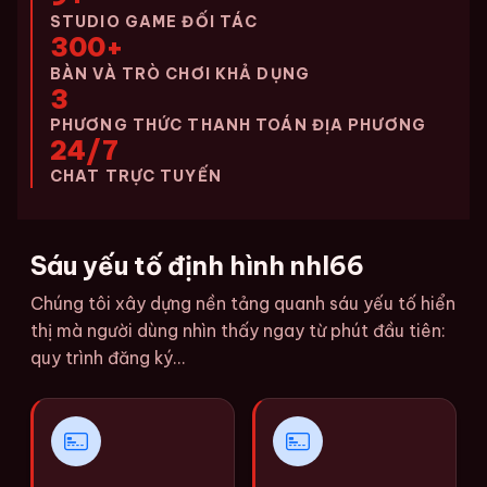
STUDIO GAME ĐỐI TÁC
300+
BÀN VÀ TRÒ CHƠI KHẢ DỤNG
3
PHƯƠNG THỨC THANH TOÁN ĐỊA PHƯƠNG
24/7
CHAT TRỰC TUYẾN
Sáu yếu tố định hình nhl66
Chúng tôi xây dựng nền tảng quanh sáu yếu tố hiển
thị mà người dùng nhìn thấy ngay từ phút đầu tiên:
quy trình đăng ký...