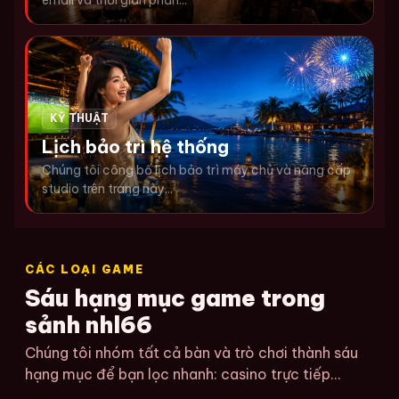
KỸ THUẬT
Lịch bảo trì hệ thống
Chúng tôi công bố lịch bảo trì máy chủ và nâng cấp
studio trên trang này...
CÁC LOẠI GAME
Sáu hạng mục game trong
sảnh nhl66
Chúng tôi nhóm tất cả bàn và trò chơi thành sáu
hạng mục để bạn lọc nhanh: casino trực tiếp...
Live Casino
Slots