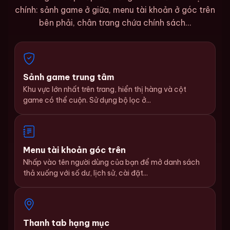
chính: sảnh game ở giữa, menu tài khoản ở góc trên
bên phải, chân trang chứa chính sách...
Sảnh game trung tâm
Khu vực lớn nhất trên trang, hiển thị hàng và cột
game có thể cuộn. Sử dụng bộ lọc ở...
Menu tài khoản góc trên
Nhấp vào tên người dùng của bạn để mở danh sách
thả xuống với số dư, lịch sử, cài đặt...
Thanh tab hạng mục