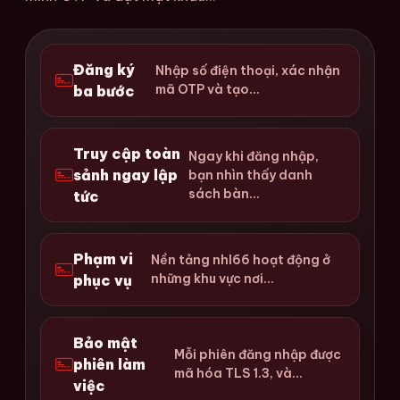
Đăng ký
Nhập số điện thoại, xác nhận
mã OTP và tạo...
ba bước
Truy cập toàn
Ngay khi đăng nhập,
sảnh ngay lập
bạn nhìn thấy danh
sách bàn...
tức
Phạm vi
Nền tảng nhl66 hoạt động ở
những khu vực nơi...
phục vụ
Bảo mật
Mỗi phiên đăng nhập được
phiên làm
mã hóa TLS 1.3, và...
việc