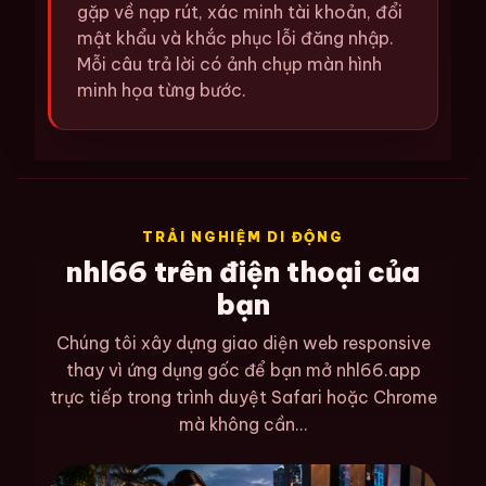
gặp về nạp rút, xác minh tài khoản, đổi
mật khẩu và khắc phục lỗi đăng nhập.
Mỗi câu trả lời có ảnh chụp màn hình
minh họa từng bước.
TRẢI NGHIỆM DI ĐỘNG
nhl66 trên điện thoại của
bạn
Chúng tôi xây dựng giao diện web responsive
thay vì ứng dụng gốc để bạn mở nhl66.app
trực tiếp trong trình duyệt Safari hoặc Chrome
mà không cần...