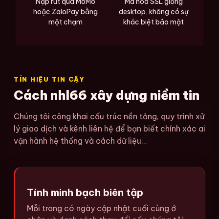
Nạp rút qua MoMo
Mã hóa SSL giống
hoặc ZaloPay bằng
desktop, không có sự
một chạm
khác biệt bảo mật
TÍN HIỆU TIN CẬY
Cách nhl66 xây dựng niềm tin
Chúng tôi công khai cấu trúc nền tảng, quy trình xử
lý giao dịch và kênh liên hệ để bạn biết chính xác ai
vận hành hệ thống và cách dữ liệu...
Tính minh bạch biên tập
Mỗi trang có ngày cập nhật cuối cùng ở