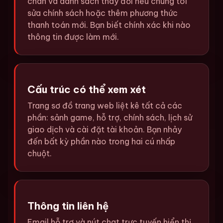
chân và danh sách thay đổi nếu chúng tôi
sửa chính sách hoặc thêm phương thức
thanh toán mới. Bạn biết chính xác khi nào
thông tin được làm mới.
Cấu trúc có thể xem xét
Trang sơ đồ trang web liệt kê tất cả các
phần: sảnh game, hỗ trợ, chính sách, lịch sử
giao dịch và cài đặt tài khoản. Bạn nhảy
đến bất kỳ phần nào trong hai cú nhấp
chuột.
Thông tin liên hệ
Email hỗ trợ và nút chat trực tuyến hiển thị