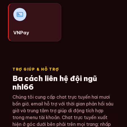
VNPay
TRỢ GIÚP & HỖ TRỢ
Ba cách liên hệ đội ngũ
nhl66
Chúng tôi cung cấp chat trực tuyến hai mươi
bốn giờ, email hỗ trợ với thời gian phản hồi sáu
giờ và trung tâm trợ giúp di động tích hợp
trong menu tài khoản. Chat trực tuyến xuất
hiện ở góc dưới bên phải trên mọi trang; nhấp