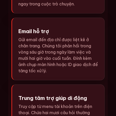
ngay trong cuộc trò chuyện.
Email hỗ trợ
Gửi email đến địa chỉ được liệt kê ở
chân trang. Chúng tôi phản hồi trong
vòng sáu giờ trong ngày làm việc và
mười hai giờ vào cuối tuần. Đính kèm
ảnh chụp màn hình hoặc ID giao dịch để
tăng tốc xử lý.
Trung tâm trợ giúp di động
Truy cập từ menu tài khoản trên điện
thoại. Chứa hai mươi câu hỏi thường