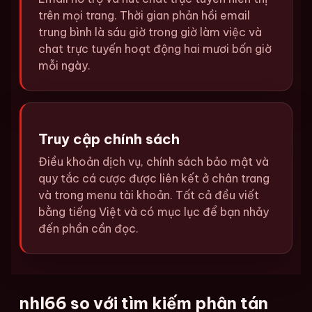
trên mọi trang. Thời gian phản hồi email
trung bình là sáu giờ trong giờ làm việc và
chat trực tuyến hoạt động hai mươi bốn giờ
mỗi ngày.
Truy cập chính sách
Điều khoản dịch vụ, chính sách bảo mật và
quy tắc cá cược được liên kết ở chân trang
và trong menu tài khoản. Tất cả đều viết
bằng tiếng Việt và có mục lục để bạn nhảy
đến phần cần đọc.
nhl66 so với tìm kiếm phân tán